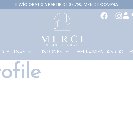
ENVÍO GRATIS A PARTIR DE $2,790 MXN DE COMPRA
 Y BOLSAS
LISTONES
HERRAMIENTAS Y ACCE
file