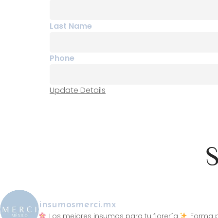
Last Name
Phone
Update Details
S
insumosmerci.mx
Los mejores insumos para tu florería
Forma p