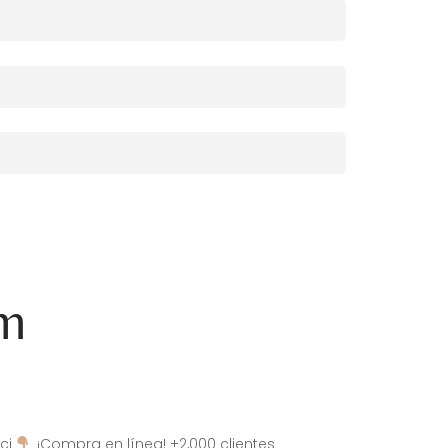
am
ci
¡Compra en línea! +2,000 clientes