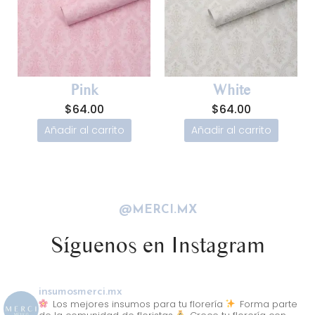
Pink
White
$
64.00
$
64.00
Añadir al carrito
Añadir al carrito
@MERCI.MX
Síguenos en Instagram
insumosmerci.mx
Los mejores insumos para tu florería
Forma parte