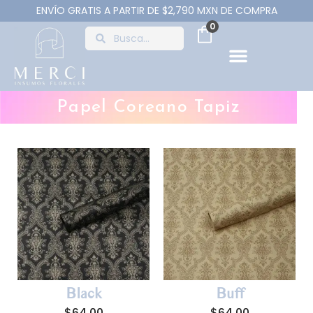
ENVÍO GRATIS A PARTIR DE $2,790 MXN DE COMPRA
0
Papel Coreano Tapiz
Black
Buff
$
64.00
$
64.00