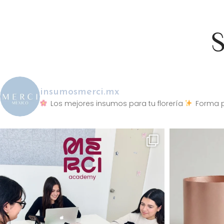
S
insumosmerci.mx
Los mejores insumos para tu florería
Forma p