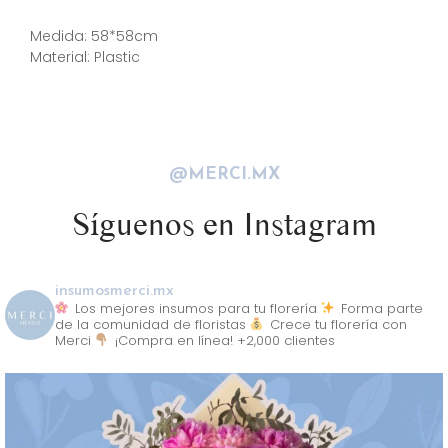
Descripción
Medida: 58*58cm
Material: Plastic
@MERCI.MX
Síguenos en Instagram
insumosmerci.mx
Los mejores insumos para tu florería
Forma parte
de la comunidad de floristas
Crece tu florería con
Merci
¡Compra en línea! +2,000 clientes