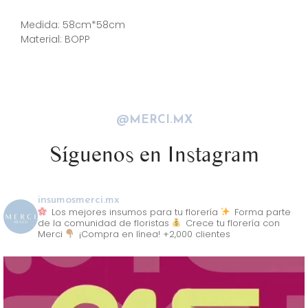
Descripción
Medida: 58cm*58cm
Material: BOPP
@MERCI.MX
Síguenos en Instagram
insumosmerci.mx
Los mejores insumos para tu florería
Forma parte
de la comunidad de floristas
Crece tu florería con
Merci
¡Compra en línea! +2,000 clientes