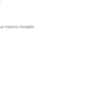
E
e un mismo modelo