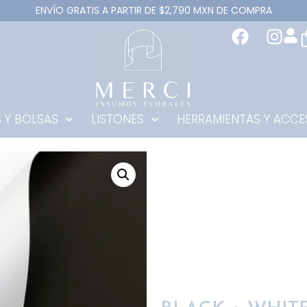
ENVÍO GRATIS A PARTIR DE $2,790 MXN DE COMPRA
 Y BOLSAS
LISTONES
HERRAMIENTAS Y ACCE