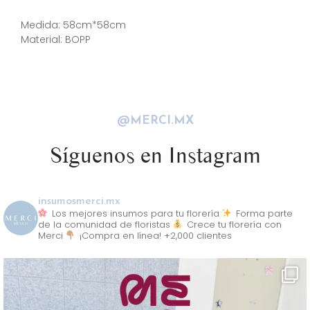
Descripción
Medida: 58cm*58cm
Material: BOPP
@MERCI.MX
Síguenos en Instagram
insumosmerci.mx
Los mejores insumos para tu florería
Forma parte
de la comunidad de floristas
Crece tu florería con
Merci
¡Compra en línea! +2,000 clientes